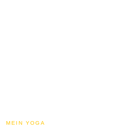
Begegnung – Begleitung –
Unterstützung
MEIN YOGA