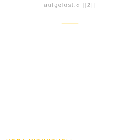
aufgelöst.« ||2||