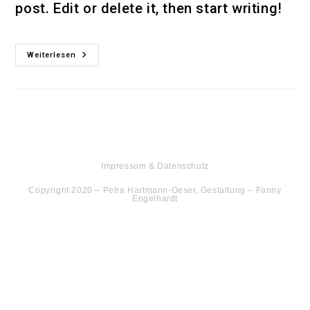
post. Edit or delete it, then start writing!
Hello
Weiterlesen
World!
Impressum & Datenschutz
Copyright 2020 – Petra Hartmann-Oeser, Gestaltung – Fanny
Engelhardt