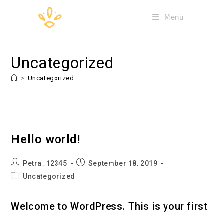
Zum
Menü
Inhalt
springen
Uncategorized
>
Uncategorized
Hello world!
Beitrags-
Beitrag
Petra_12345
September 18, 2019
Autor:
veröffentlicht:
Beitrags-
Uncategorized
Kategorie:
Welcome to WordPress. This is your first